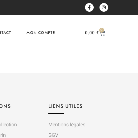
0
0,00
€
NTACT
MON COMPTE
IONS
LIENS UTILES
llection
Mentions légales
rin
GGV