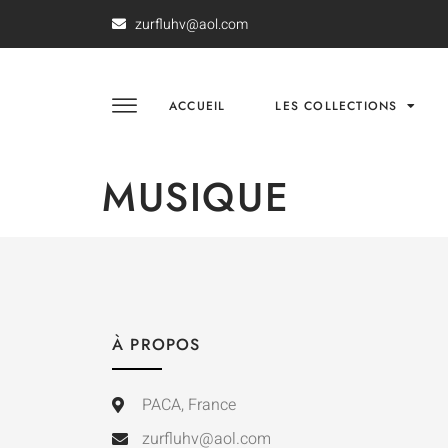
zurfluhv@aol.com
ACCUEIL
LES COLLECTIONS
MUSIQUE
À PROPOS
PACA, France
zurfluhv@aol.com