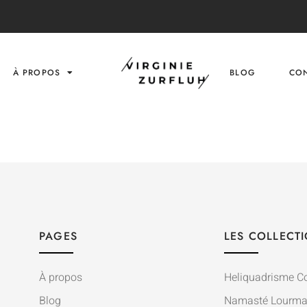
À PROPOS
BLOG
CO
PAGES
LES COLLECT
À propos
Heliquadrisme Co
Blog
Namasté Lourma